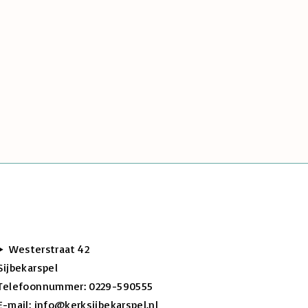
Westerstraat 42
Sijbekarspel
Telefoonnummer: 0229-590555
E-mail: info@kerksijbekarspel.nl